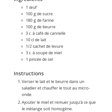
1
œuf
100
g
de sucre
180
g
de farine
100
g
de beurre
3
c. à café
de cannelle
10
cl
de lait
1/2
sachet
de levure
3
c. à soupe
de miel
1
pincée
de sel
Instructions
Verser le lait et le beurre dans un
saladier et chauffer le tout au micro-
onde.
Ajouter le miel et remuer jusqu’à ce que
le mélange soit homogène.